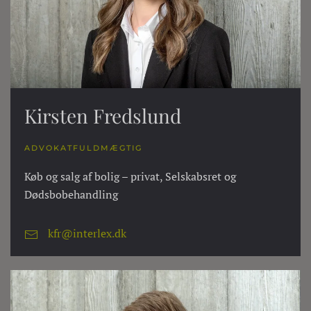
Kirsten Fredslund
ADVOKATFULDMÆGTIG
Køb og salg af bolig – privat, Selskabsret og
Dødsbobehandling
kfr@interlex.dk