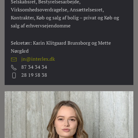
Selskabsret, Bestyrelsesarbejde,
Virksomhedsoverdragelse, Ansættelsesret,
Kontrakter, Køb og salg af bolig – privat og Køb og
salg af erhvervsejendomme
Sekretær: Karin Klitgaard Brunsborg og Mette
Nørgård
jn@interlex.dk
87 34 34 34
28 19 58 38