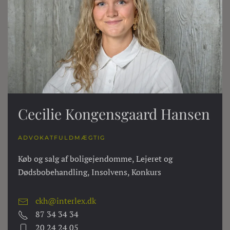
Cecilie Kongensgaard Hansen
ADVOKATFULDMÆGTIG
Køb og salg af boligejendomme, Lejeret og
Dødsbobehandling, Insolvens, Konkurs
ckh@interlex.dk
87 34 34 34
20 24 24 05