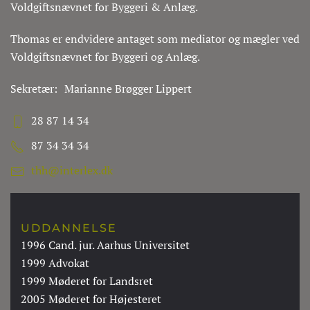
Voldgiftsnævnet for Byggeri & Anlæg.
Thomas er endvidere antaget som mediator og mægler ved
Voldgiftsnævnet for Byggeri og Anlæg.
Sekretær:
Marianne Brøgger Lippert
28 87 14 34
87 34 34 34
thh@interlex.dk
UDDANNELSE
1996 Cand. jur. Aarhus Universitet
1999 Advokat
1999 Møderet for Landsret
2005 Møderet for Højesteret