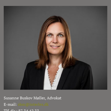
Susanne Buskov Møller, Advokat
E-mail:
sbm@interlex.dk
Tlf. dir.: 87 34 42 33