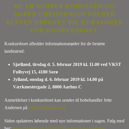
NU ER TORBEN KORSAGER OG
SØREN CHRISTENSEN VOLDER
BLEVET UDPEGET TIL KURATORER
FOR KONKURSBOET.
Konkursboet afholder informationsmøder for de berørte
landmænd:
Sjælland, tirsdag d. 5. februar 2019 kl. 11.00 ved VKST
Fulbyvej 15, 4180 Sorø
Jylland, onsdag d. 6. februar 2019 kl. 14.00 på
Værkmestergade 2, 8000 Aarhus C
Anmeldelser i konkursboet kan sendes til bobehandler Jette
Andersen på
jet@bechbruun.com
Siden opdateres løbende med nye informationer i sagen. Følg med
her:
https://interlex.dk/2019/01/30/nyhed-bmg-konkurs/