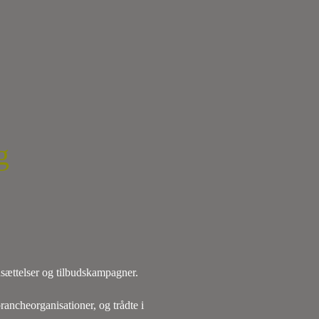
g
edsættelser og tilbudskampagner.
ancheorganisationer, og trådte i