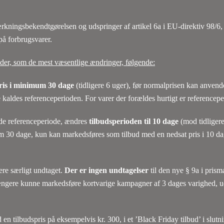
rkningsbekendtgørelsen og udspringer af artikel 6a i EU-direktiv 98/6,
på forbrugsvarer.
lder, som de mest væsentlige ændringer, følgende:
is i minimum 30 dage
(tidligere 6 uger), før normalprisen kan anve
 kaldes referenceperioden. For varer der forældes hurtigt er reference
de referenceperiode, ændres
tilbudsperioden til 10 dage
(mod tidligere
m 30 dage, kun kan markedsføres som tilbud med en nedsat pris i 10 dag
re særligt undtaget.
Der er ingen undtagelser
til den nye § 9a i pris
længere kunne markedsføre kortvarige kampagner af 3 dages varighed, u
n tilbudspris på eksempelvis kr. 300, i et ’Black Friday tilbud’ i slutn