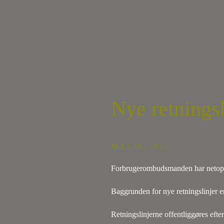
Nye retningsl
MAJ 26, 2022
Forbrugerombudsmanden har netop ud
Baggrunden for nye retningslinjer er
Retningslinjerne offentliggøres eft