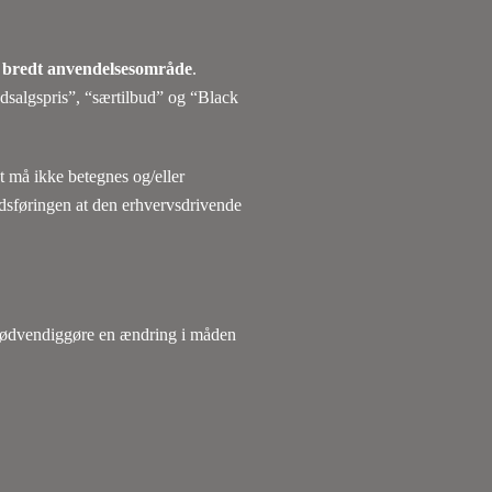
s
bredt anvendelsesområde
.
dsalgspris”, “særtilbud” og “Black
 må ikke betegnes og/eller
edsføringen at den erhvervsdrivende
 nødvendiggøre en ændring i måden