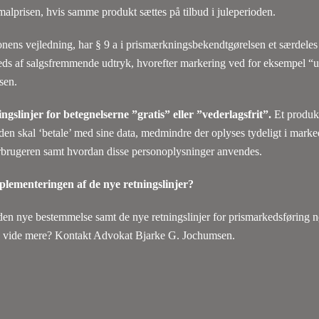
malprisen, hvis samme produkt sættes på tilbud i juleperioden.
ns vejledning, har § 9 a i prismærkningsbekendtgørelsen et særdele
eds af salgsfremmende udtryk, hvorefter markering ved for eksempel “u
sen.
gslinjer for betegnelserne ”gratis” eller ”vederlagsfrit”.
Et produkt
den skal ‘betale’ med sine data, medmindre der oplyses tydeligt i mark
rbrugeren samt hvordan disse personoplysninger anvendes.
plementeringen af de nye retningslinjer?
 den nye bestemmelse samt de nye retningslinjer for prismarkedsføring
du vide mere? Kontakt Advokat Bjarke G. Jochumsen.