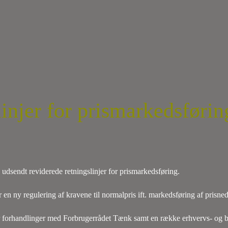
injer for prismarkedsførin
sendt reviderede retningslinjer for prismarkedsføring.
 en ny regulering af kravene til normalpris ift. markedsføring af prisn
er forhandlinger med Forbrugerrådet Tænk samt en række erhvervs- og br