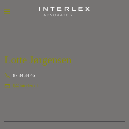
Lotte Jørgensen
87 34 34 46
lj@interlex.dk