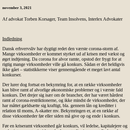
november 3, 2021
Af advokat Torben Korsager, Team Insolvens, Interlex Advokater
Indledning
Dansk erhvervsliv har dygtigt redet den værste corona-storm af.
Mange virksomheder er kommet styrket ud af krisen med vækst og
øget indtjening. Da corona for alvor ramte, opstod der frygt for at
rigtig mange virksomheder ville gå konkurs. Sådan er det heldigvis
ikke gået – statistikkerne viser gennemgående et meget lavt antal
konkurser.
Der lurer dog fortsat en bekymring for, at en række virksomheder
kan blive ramt af alvorlige økonomiske problemer og i værste fald
konkurs. Det drejer sig især om de brancher, der har været hårdest
ramt af corona-restriktionerne, og ikke mindst de virksomheder, der
har måttet gældsætte sig kraftigt, bla. gennem lån og kreditter i
relation til moms, A-skatter mv. Bekymringen er, at en række af
disse virksomheder før eller siden må give op og ende i konkurs.
Før en kriseramt virksomhed går konkurs, vil ledelse, kapitalejere og