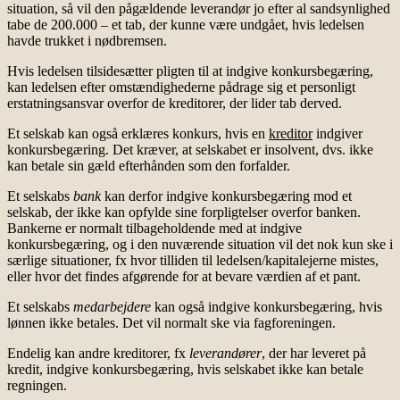
situation, så vil den pågældende leverandør jo efter al sandsynlighed
tabe de 200.000 – et tab, der kunne være undgået, hvis ledelsen
havde trukket i nødbremsen.
Hvis ledelsen tilsidesætter pligten til at indgive konkursbegæring,
kan ledelsen efter omstændighederne pådrage sig et personligt
erstatningsansvar overfor de kreditorer, der lider tab derved.
Et selskab kan også erklæres konkurs, hvis en
kreditor
indgiver
konkursbegæring. Det kræver, at selskabet er insolvent, dvs. ikke
kan betale sin gæld efterhånden som den forfalder.
Et selskabs
bank
kan derfor indgive konkursbegæring mod et
selskab, der ikke kan opfylde sine forpligtelser overfor banken.
Bankerne er normalt tilbageholdende med at indgive
konkursbegæring, og i den nuværende situation vil det nok kun ske i
særlige situationer, fx hvor tilliden til ledelsen/kapitalejerne mistes,
eller hvor det findes afgørende for at bevare værdien af et pant.
Et selskabs
medarbejdere
kan også indgive konkursbegæring, hvis
lønnen ikke betales. Det vil normalt ske via fagforeningen.
Endelig kan andre kreditorer, fx
leverandører
, der har leveret på
kredit, indgive konkursbegæring, hvis selskabet ikke kan betale
regningen.