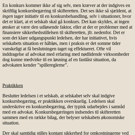
En konkurs kommer ikke af sig selv, men kræver at der indgives en
skriftlig konkursbegæring til skifteretten. Det ses ikke så sjældent, at
ingen
tager initiativ til en konkursbehandling, selv i situationer, hvor
det er klart, at et selskab skal gå konkurs. Det kan skyldes, at ingen
ønsker at være den udløsende faktor, eller at der er problemer med at
finansiere sikkerhedsstillelsen til skifteretten, jfr. nedenfor. Det er
som det klare udgangspunkt ledelsen, der har initiativet, hvis
selskabets situation er håbløs, men i praksis er det somme tider
vanskeligt at få beslutningen taget og effektueret. Ofte vil
inddragelse af advokat med erfaring med nødlidende virksomheder
dog kunne medvirke til en løsning af en fastlåst situation, da
advokaten kender ”spillereglerne”.
Praktikken
Beslutter ledelsen i et selskab, at selskabet selv skal indgive
konkursbegæring, er praktikken overskuelig. Ledelsen skal
underskrive en konkursbegæring, der typisk udarbejdes i samråd
med en advokat. Konkursbegæringen indsendes til skifteretten
sammen med en række bilag, der belyser selskabets økonomiske
situation.
Der skal samtidig stilles kontant sikkerhed for omkostningerne ved