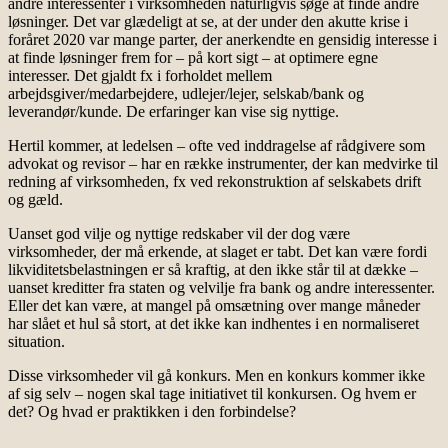
andre interessenter i virksomheden naturligvis søge at finde andre
løsninger. Det var glædeligt at se, at der under den akutte krise i
foråret 2020 var mange parter, der anerkendte en gensidig interesse i
at finde løsninger frem for – på kort sigt – at optimere egne
interesser. Det gjaldt fx i forholdet mellem
arbejdsgiver/medarbejdere, udlejer/lejer, selskab/bank og
leverandør/kunde. De erfaringer kan vise sig nyttige.
Hertil kommer, at ledelsen – ofte ved inddragelse af rådgivere som
advokat og revisor – har en række instrumenter, der kan medvirke til
redning af virksomheden, fx ved rekonstruktion af selskabets drift
og gæld.
Uanset god vilje og nyttige redskaber vil der dog være
virksomheder, der må erkende, at slaget er tabt. Det kan være fordi
likviditetsbelastningen er så kraftig, at den ikke står til at dække –
uanset kreditter fra staten og velvilje fra bank og andre interessenter.
Eller det kan være, at mangel på omsætning over mange måneder
har slået et hul så stort, at det ikke kan indhentes i en normaliseret
situation.
Disse virksomheder vil gå konkurs. Men en konkurs kommer ikke
af sig selv – nogen skal tage initiativet til konkursen. Og hvem er
det? Og hvad er praktikken i den forbindelse?