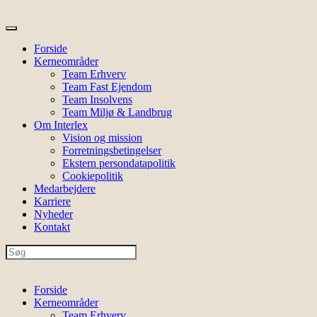
Forside
Kerneområder
Team Erhverv
Team Fast Ejendom
Team Insolvens
Team Miljø & Landbrug
Om Interlex
Vision og mission
Forretningsbetingelser
Ekstern persondatapolitik
Cookiepolitik
Medarbejdere
Karriere
Nyheder
Kontakt
Forside
Kerneområder
Team Erhverv