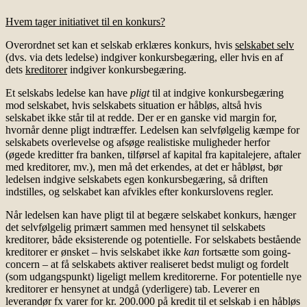
Hvem tager initiativet til en konkurs?
Overordnet set kan et selskab erklæres konkurs, hvis
selskabet selv
(dvs. via dets ledelse) indgiver konkursbegæring, eller hvis en af
dets
kreditorer
indgiver konkursbegæring.
Et selskabs ledelse kan have
pligt
til at indgive konkursbegæring
mod selskabet, hvis selskabets situation er håbløs, altså hvis
selskabet ikke står til at redde. Der er en ganske vid margin for,
hvornår denne pligt indtræffer. Ledelsen kan selvfølgelig kæmpe for
selskabets overlevelse og afsøge realistiske muligheder herfor
(øgede kreditter fra banken, tilførsel af kapital fra kapitalejere, aftaler
med kreditorer, mv.), men må det erkendes, at det er håbløst, bør
ledelsen indgive selskabets egen konkursbegæring, så driften
indstilles, og selskabet kan afvikles efter konkurslovens regler.
Når ledelsen kan have pligt til at begære selskabet konkurs, hænger
det selvfølgelig primært sammen med hensynet til selskabets
kreditorer, både eksisterende og potentielle. For selskabets bestående
kreditorer er ønsket – hvis selskabet ikke
kan
fortsætte som going-
concern – at få selskabets aktiver realiseret bedst muligt og fordelt
(som udgangspunkt) ligeligt mellem kreditorerne. For potentielle nye
kreditorer er hensynet at undgå (yderligere) tab. Leverer en
leverandør fx varer for kr. 200.000 på kredit til et selskab i en håbløs