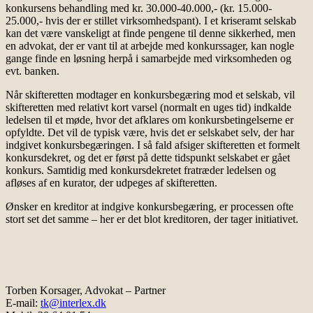
konkursens behandling med kr. 30.000-40.000,- (kr. 15.000-
25.000,- hvis der er stillet virksomhedspant). I et kriseramt selskab
kan det være vanskeligt at finde pengene til denne sikkerhed, men
en advokat, der er vant til at arbejde med konkurssager, kan nogle
gange finde en løsning herpå i samarbejde med virksomheden og
evt. banken.
Når skifteretten modtager en konkursbegæring mod et selskab, vil
skifteretten med relativt kort varsel (normalt en uges tid) indkalde
ledelsen til et møde, hvor det afklares om konkursbetingelserne er
opfyldte. Det vil de typisk være, hvis det er selskabet selv, der har
indgivet konkursbegæringen. I så fald afsiger skifteretten et formelt
konkursdekret, og det er først på dette tidspunkt selskabet er gået
konkurs. Samtidig med konkursdekretet fratræder ledelsen og
afløses af en kurator, der udpeges af skifteretten.
Ønsker en kreditor at indgive konkursbegæring, er processen ofte
stort set det samme – her er det blot kreditoren, der tager initiativet.
Torben Korsager, Advokat – Partner
E-mail:
tk@interlex.dk