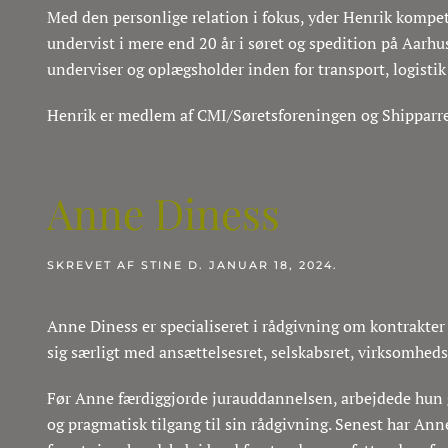
Med den personlige relation i fokus, yder Henrik kompete
undervist i mere end 20 år i søret og spedition på Aarhus 
underviser og oplægsholder inden for transport, logisti
Henrik er medlem af CMI/Søretsforeningen og Shipparr
Anne Diness
SKREVET AF
STINE
D.
JANUAR 18, 2024
.
Anne Diness er specialiseret i rådgivning om kontrakter
sig særligt med ansættelsesret, selskabsret, virksomheds
Før Anne færdiggjorde jurauddannelsen, arbejdede hun ge
og pragmatisk tilgang til sin rådgivning. Senest har A