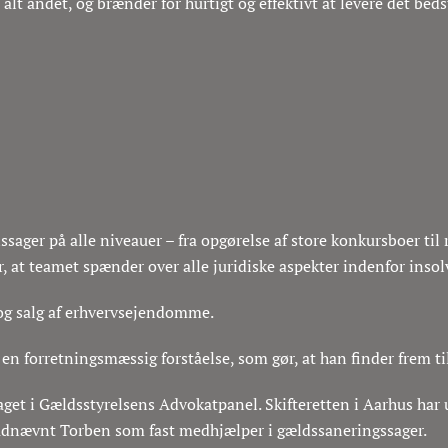
r alt andet, og brænder for hurtigt og effektivt at levere det bed
nssager på alle niveauer – fra opgørelse af store konkursboer ti
 at teamet spænder over alle juridiske aspekter indenfor inso
 og salg af erhvervsejendomme.
g en forretningsmæssig forståelse, som gør, at han finder frem ti
et i Gældsstyrelsens Advokatpanel. Skifteretten i Aarhus har 
å udnævnt Torben som fast medhjælper i gældssaneringssager.