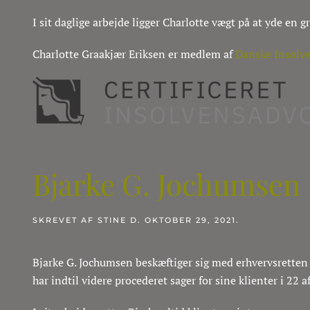
I sit daglige arbejde ligger Charlotte vægt på at yde en g
Charlotte Graakjær Eriksen er medlem af
Danske Insolv
Bjarke G. Jochumsen
SKREVET AF
STINE
D.
OKTOBER 29, 2021
.
Bjarke G. Jochumsen beskæftiger sig med erhvervsretten b
har indtil videre procederet sager for sine klienter i 22 a