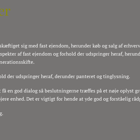
er
æftiget sig med fast ejendom, herunder køb og salg af erhver
aspekter af fast ejendom og forhold der udspringer heraf, herunde
erationsskifte.
old der udspringer heraf, derunder panteret og tinglysning.
 få en god dialog så beslutningerne træffes på et nøje oplyst g
højere enhed. Det er vigtigt for hende at yde god og forståelig rå
g.