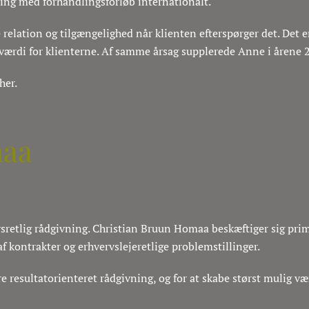
ing med forhandlingsforløb internationalt.
relation og tilgængelighed når klienten efterspørger det. Det e
g værdi for klienterne. Af samme årsag supplerede Anne i åren
her.
maa
sretlig rådgivning. Christian Bruun Homaa beskæftiger sig pri
 kontrakter og erhvervslejeretlige problemstillinger.
 resultatorienteret rådgivning, og for at skabe størst mulig vær