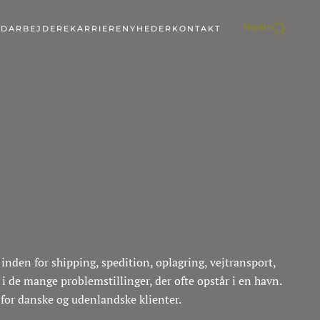
English
DARBEJDERE
KARRIERE
NYHEDER
KONTAKT
nden for shipping, spedition, oplagring, vejtransport,
i de mange problemstillinger, der ofte opstår i en havn.
r for danske og udenlandske klienter.