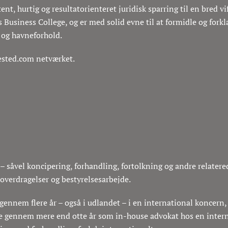
nt, hurtig og resultatorienteret juridisk sparring til en bred v
Business College, og er med solid evne til at formidle og forklar
k og havneforhold.
ested.com netværket.
 – såvel koncipering, forhandling, fortolkning og andre relater
overdragelser og bestyrelsesarbejde.
nnem flere år – også i udlandet – i en international koncern, 
nne gennem mere end otte år som in-house advokat hos en inter