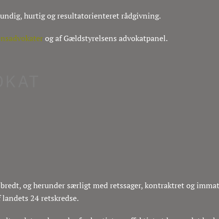
rundig, hurtig og resultatorienteret rådgivning.
ensadvokater
og af Gældstyrelsens advokatpanel.
redt, og herunder særligt med retssager, kontraktret og immateri
f landets 24 retskredse.