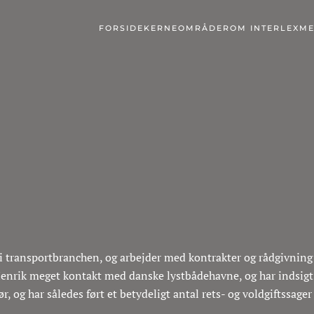
FORSIDE
KERNEOMRÅDER
OM INTERLEX
ME
 transportbranchen, og arbejder med kontrakter og rådgivning i
 Henrik meget kontakt med danske lystbådehavne, og har indsigt 
 og har således ført et betydeligt antal rets- og voldgiftssage