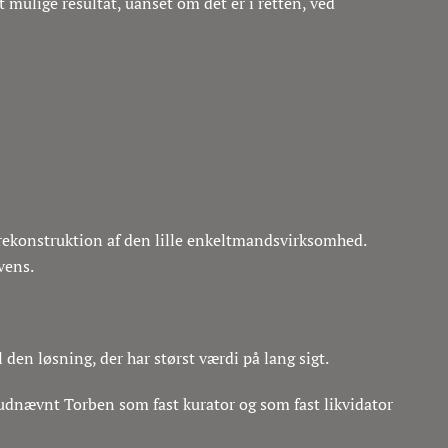
st mulige resultat, uanset om det er i retten, ved
l rekonstruktion af den lille enkeltmandsvirksomhed.
lvens.
l den løsning, der har størst værdi på lang sigt.
udnævnt Torben som fast kurator og som fast likvidator