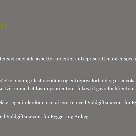
nn
nsivt med alle aspekter indenfor entrepriseretten og er speci
åelse navnlig i fast ejendom og entrepriseforhold og er advoka
se tvister med et løsningsorienteret fokus til gavn for klienten.
ække sager indenfor entrepriseretten ved Voldgiftsnævnet for 
d Voldgiftsnævnet for Byggeri og Anlæg.