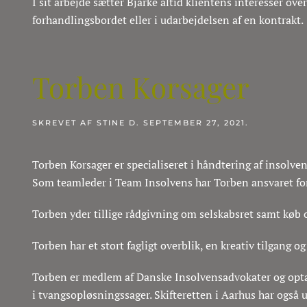
I sit arbejde sætter Bjarke altid klientens interesser ove
forhandlingsbordet eller i udarbejdelsen af en kontrakt.
Torben Korsager
SKREVET AF
STINE
D.
SEPTEMBER 27, 2021
.
Torben Korsager er specialiseret i håndtering af insolve
Som teamleder i Team Insolvens har Torben ansvaret for,
Torben yder tillige rådgivning om selskabsret samt køb
Torben har et stort fagligt overblik, en kreativ tilgang o
Torben er medlem af Danske Insolvensadvokater og optag
i tvangsopløsningssager. Skifteretten i Aarhus har ogs