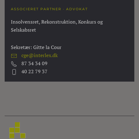
ASSOCIERET PARTNER · ADVOKAT
Insolvensret, Rekonstruktion, Konkurs og
Selskabsret
Sekretær: Gitte la Cour
cge@interlex.dk
87 34 34 09
40 22 79 37