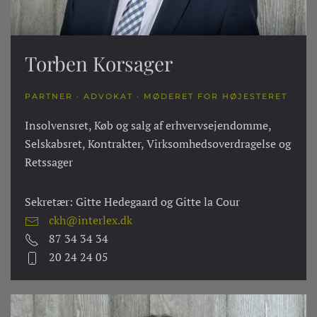
Torben Korsager
PARTNER · ADVOKAT · MØDERET FOR HØJESTERET
Insolvensret, Køb og salg af erhvervsejendomme,
Selskabsret, Kontrakter, Virksomhedsoverdragelse og
Retssager
Sekretær: Gitte Hedegaard og Gitte la Cour
ckh@interlex.dk
87 34 34 34
20 24 24 05