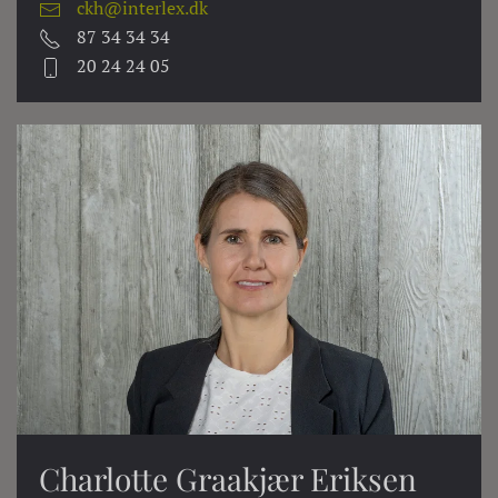
ckh@interlex.dk
87 34 34 34
20 24 24 05
Charlotte Graakjær Eriksen